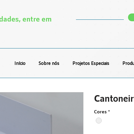
ades, entre em
Início
Sobre nós
Projetos Especiais
Produ
Cantonei
Cores
*