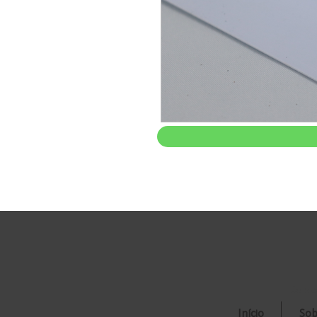
Joipla
Início
Sob