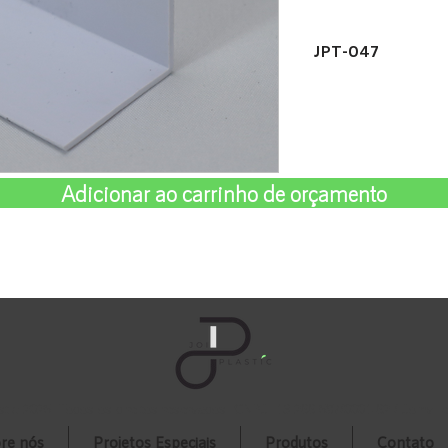
JPT-047
51x51x3,5mm
Adicionar ao carrinho de orçamento
stic 2025. Todos os direitos reservados.
CNPJ: 13.266.597/0001-62 / Joinville
re nós
Projetos Especiais
Produtos
Contato