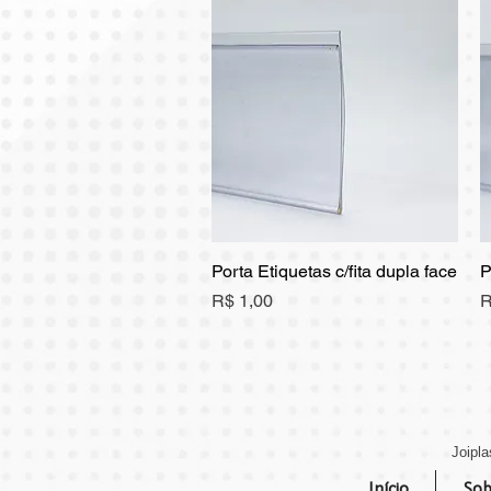
Porta Etiquetas c/fita dupla face
Visualização rápida
P
Preço
P
R$ 1,00
R
Joipla
Início
Sob