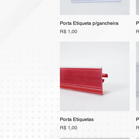
Porta Etiqueta p/gancheira
Visualização rápida
P
Preço
P
R$ 1,00
R
Porta Etiquetas
Visualização rápida
P
Preço
P
R$ 1,00
R