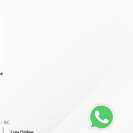
ce
 - SC.
Loja Online