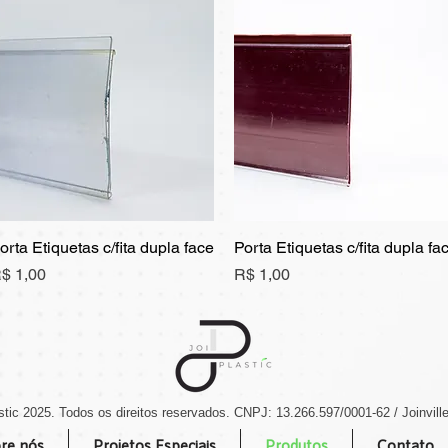
orta Etiquetas c/fita dupla face
Visualização rápida
Porta Etiquetas c/fita dupla fa
Visualização rápida
reço
Preço
$ 1,00
R$ 1,00
stic 2025. Todos os direitos reservados.
CNPJ: 13.266.597/0001-62 / Joinville
re nós
Projetos Especiais
Produtos
Contato